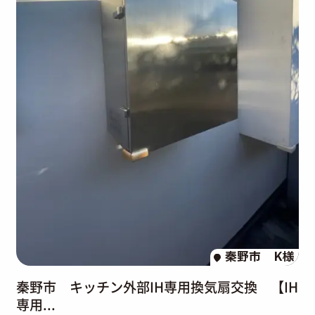
秦野市
K様
秦野市 キッチン外部IH専用換気扇交換 【IH
専用...