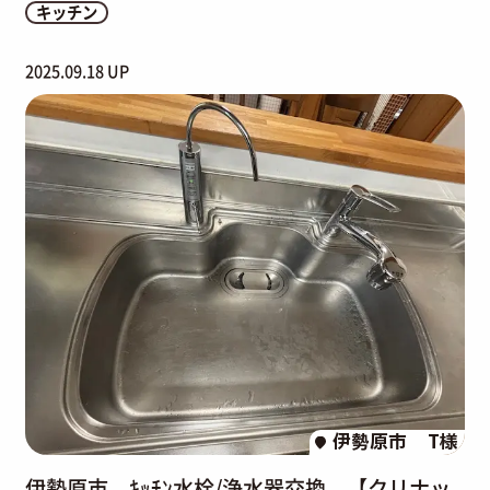
キッチン
2025.09.18 UP
伊勢原市
T様
伊勢原市 ｷｯﾁﾝ水栓/浄水器交換 【クリナッ