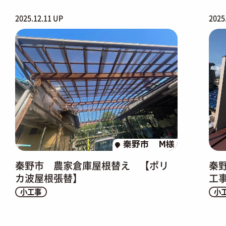
2025.12.11 UP
2025
秦野市
M様
秦野市 農家倉庫屋根替え 【ポリ
秦野
カ波屋根張替】
工事
小工事
小