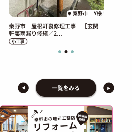
秦野市
Y様
秦野市 屋根軒裏修理工事 【玄関
軒裏雨漏り修繕／2...
小工事
一覧をみる