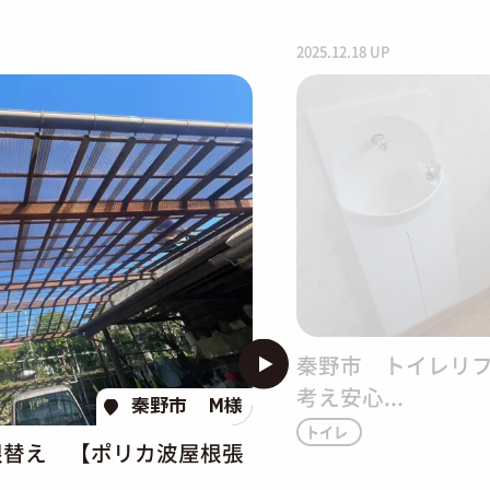
2025.12.18 UP
秦野市 トイレリフ
考え安心...
秦野市
M様
トイレ
替え 【ポリカ波屋根張