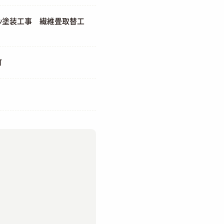
ｲﾝ塗装工事 繊維畳取替工
町