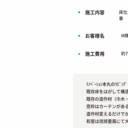
施工内容
床仕
事
お客様名
M
施工費用
約
ﾘﾉﾍﾞｰｼｮﾝ本丸のﾘﾋ
既存床をはがして構造確
既存の造作材（巾木
窓枠はカーテンがあ
造作材変えるだけで
和室は琉球畳風にて