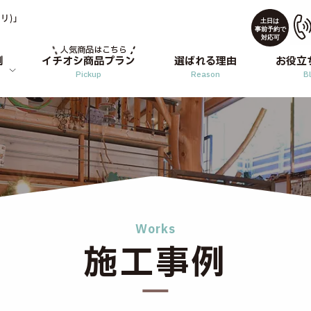
リ)」
人気商品はこちら
例
イチオシ商品プラン
選ばれる理由
お役立
Pickup
Reason
B
Works
施工事例