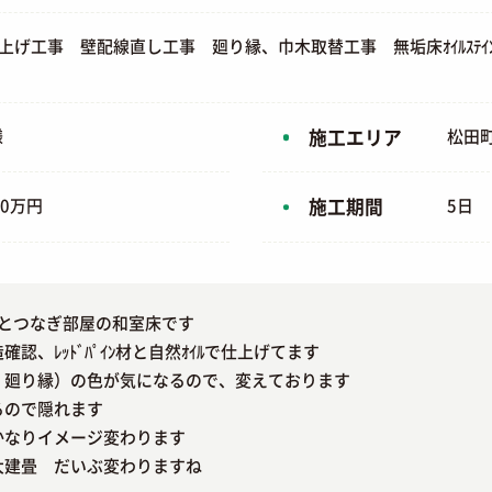
上げ工事 壁配線直し工事 廻り縁、巾木取替工事 無垢床ｵｲﾙｽﾃ
様
施工エリア
松田
70万円
施工期間
5日
ﾞﾝｸﾞとつなぎ部屋の和室床です
認、ﾚｯﾄﾞﾊﾟｲﾝ材と自然ｵｲﾙで仕上げてます
・廻り縁）の色が気になるので、変えております
るので隠れます
かなりイメージ変わります
大建畳 だいぶ変わりますね