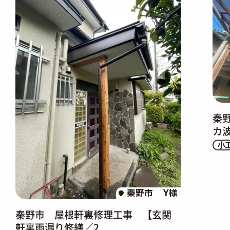
秦
カ
小
秦野市
Y様
秦野市 屋根軒裏修理工事 【玄関
軒裏雨漏り修繕／2...